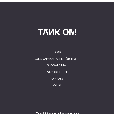
Footer
BLOGG
KUNSKAPSKANALEN FÖR TEXTIL
GLOBALA MÅL
SAMARBETEN
OM OSS
PRESS
INS
FA
YO
LIN
TA
CE
UT
KE
GR
BO
UB
DIN
AM
OK
E
Delfinansierat av