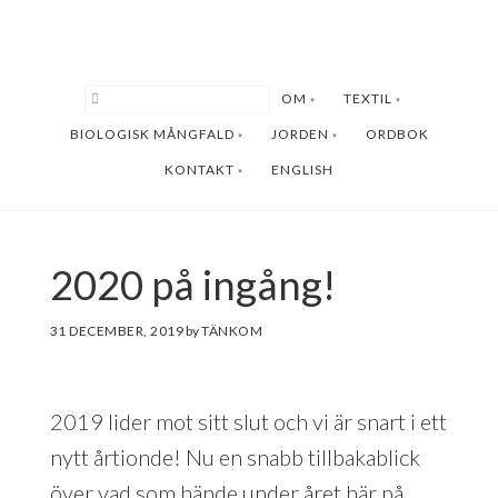
Hoppa
Hoppa
till
till
huvudinnehåll
sidfot
OM
TEXTIL
BIOLOGISK MÅNGFALD
JORDEN
ORDBOK
KONTAKT
ENGLISH
2020 på ingång!
31 DECEMBER, 2019
by
2019 lider mot sitt slut och vi är snart i ett
nytt årtionde! Nu en snabb tillbakablick
över vad som hände under året här på