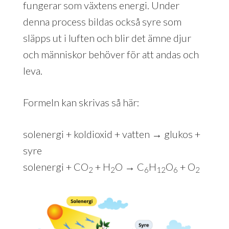
fungerar som växtens energi. Under
denna process bildas också syre som
släpps ut i luften och blir det ämne djur
och människor behöver för att andas och
leva.
Formeln kan skrivas så här:
solenergi + koldioxid + vatten → glukos +
syre
solenergi + CO
+ H
O → C
H
O
+ O
2
2
6
12
6
2