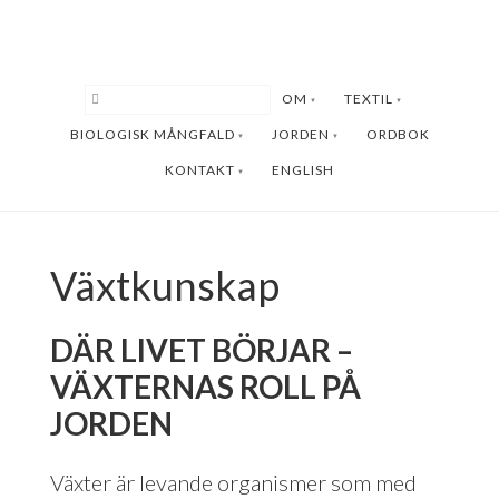
Hoppa
Hoppa
till
till
huvudinnehåll
sidfot
OM
TEXTIL
BIOLOGISK MÅNGFALD
JORDEN
ORDBOK
KONTAKT
ENGLISH
Växtkunskap
DÄR LIVET BÖRJAR –
VÄXTERNAS ROLL PÅ
JORDEN
Växter är levande organismer som med