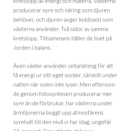
kretslopp av energi och materia. Växterna
producerar syre och näring som djuren
behöver, och djuren avger koldioxid som
växterna använder. Två sidor av samma
kretslopp. Tillsammans håller de livet på
Jorden i balans.
Även växter använder cellandning för att
få energi ur sitt eget socker, särskilt under
natten när solen inte lyser. Men eftersom
de genom fotosyntesen producerar mer
syre än de förbrukar, har växterna under
årmiljonerna byggt upp atmosfärens
syrehalt till den nivå vi har idag, ungefär
21 procent. Den största delen av