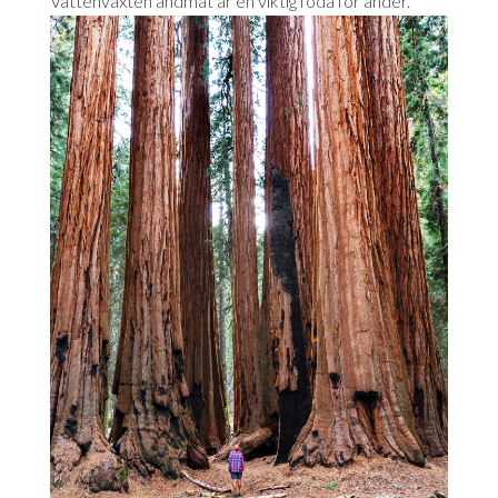
Vattenväxten andmat är en viktig föda för änder.