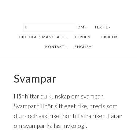
Hoppa
Hoppa
till
till
huvudinnehåll
sidfot
OM
TEXTIL
BIOLOGISK MÅNGFALD
JORDEN
ORDBOK
KONTAKT
ENGLISH
Svampar
Här hittar du kunskap om svampar.
Svampar tillhör sitt eget rike, precis som
djur- och växtriket hör till sina riken. Läran
om svampar kallas mykologi.