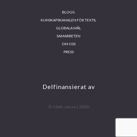
BLOGG
KUNSKAPSKANALEN FÖR TEXTIL
GLOBALA MÅL
SAMARBETEN
OM OSS
PRESS
INS
FA
YO
LIN
TA
CE
UT
KE
GR
BO
UB
DIN
AM
OK
E
Delfinansierat av
© tänk-om.se | 2026