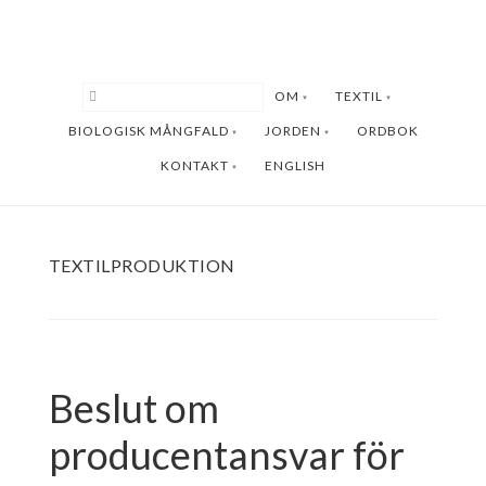
Hoppa
Hoppa
till
till
huvudinnehåll
sidfot
OM
TEXTIL
BIOLOGISK MÅNGFALD
JORDEN
ORDBOK
KONTAKT
ENGLISH
TEXTILPRODUKTION
Beslut om
producentansvar för