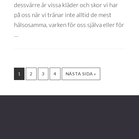
dessvärre är vissa kläder och skor vi har
på oss när vi tränar inte alltid de mest
hälsosamma, varken för oss själva eller för
…
SIDA
SIDA
SIDA
SIDA
GO
1
2
3
4
NÄSTA SIDA »
TO
Footer