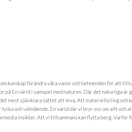
LA
enom kunskap förändra våra vanor och beteenden för att til
ror på En värld i samspel med naturen. Där det naturliga är 
t mest självklara sättet att leva. Att materiella ting och 
ycka och välmående. En värld där vi bryr oss om allt och alla
medla insikter. Att vi tillsammans kan flytta berg. Varför 