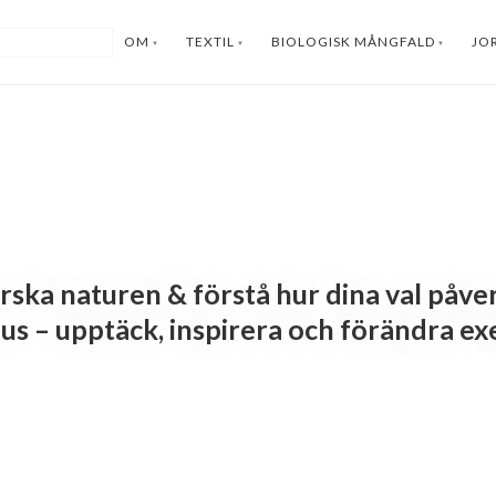
OM
TEXTIL
BIOLOGISK MÅNGFALD
JO
orska naturen & förstå hur dina val påve
us – upptäck, inspirera och förändra ex