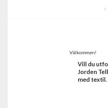
Hoppa
Hoppa
till
till
huvudinnehåll
sidfot
Main
Välkommen!
Content
Vill du utf
Jorden Tell
med textil.