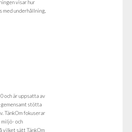
ningen visar hur
as med underhållning,
0 och är uppsatta av
t gemensamt stötta
ativ. TänkOm fokuserar
 miljö- och
å vilket sätt TänkOm