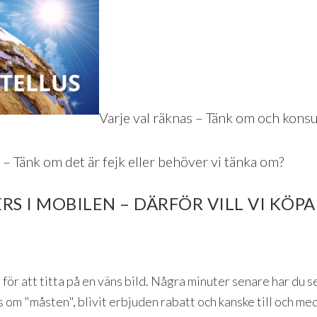
Varje val räknas – Tänk om och ko
 – Tänk om det är fejk eller behöver vi tänka om?
S I MOBILEN – DÄRFÖR VILL VI KÖPA
ör att titta på en väns bild. Några minuter senare har du se
ps om "måsten", blivit erbjuden rabatt och kanske till och med