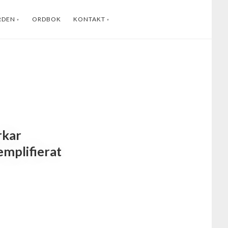
RDEN
ORDBOK
KONTAKT
ENGLISH
INSTAGRAM
FACEBOOK
YOUTUBE
LINKEDIN
rkar
emplifierat