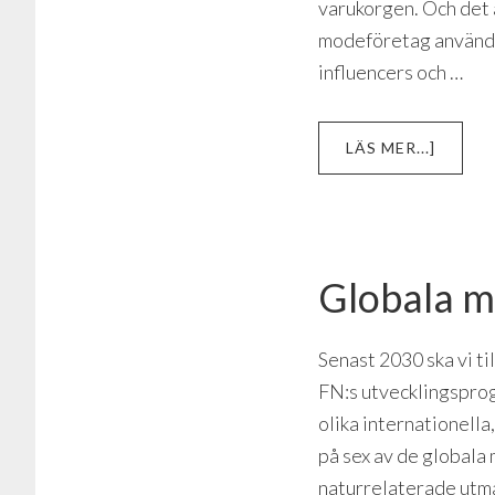
varukorgen. Och det 
modeföretag använder
influencers och …
OM
LÄS MER...]
KÖPTR
I
MOBIL
–
DÄRFÖ
Globala m
VILL
VI
KÖPA
Senast 2030 ska vi t
MER
FN:s utvecklingspro
ÄN
VI
olika internationella
BEHÖV
på sex av de globala
naturrelaterade utma