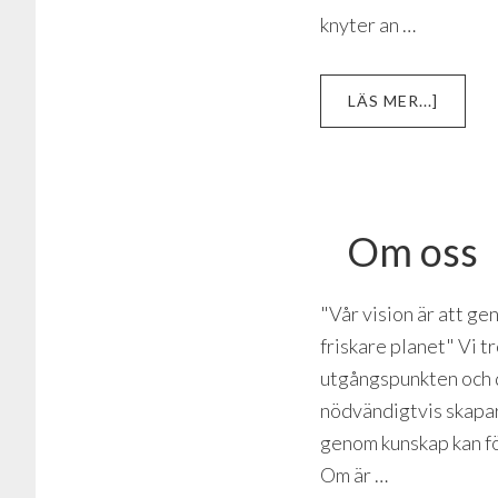
knyter an …
OM
LÄS MER...]
GLOBA
MÅL
Om oss
"Vår vision är att g
friskare planet" Vi t
utgångspunkten och de
nödvändigtvis skapar l
genom kunskap kan för
Om är …