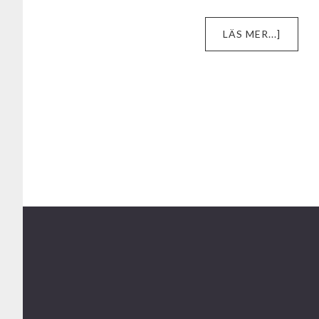
OM
LÄS MER...]
OM
OSS
Footer