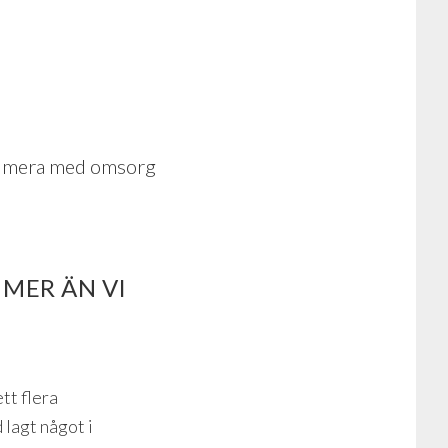
nsumera med omsorg
 MER ÄN VI
tt flera
 lagt något i