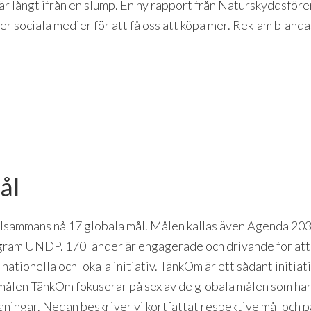
är långt ifrån en slump. En ny rapport från Naturskyddsföre
 sociala medier för att få oss att köpa mer. Reklam bland
IGGERS
EN
R
ål
illsammans nå 17 globala mål. Målen kallas även Agenda 203
gram UNDP. 170 länder är engagerade och drivande för at
, nationella och lokala initiativ. TänkOm är ett sådant initi
ER
 målen TänkOm fokuserar på sex av de globala målen som har
ningar. Nedan beskriver vi kortfattat respektive mål och p