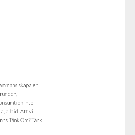
lsammans skapa en
grunden,
konsumtion inte
, alltid. Att vi
finns Tänk Om? Tänk