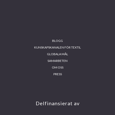
BLOGG
KUNSKAPSKANALEN FÖR TEXTIL
GLOBALA MÅL
SAMARBETEN
OM OSS
PRESS
INS
FA
YO
LIN
TA
CE
UT
KE
GR
BO
UB
DIN
AM
OK
E
Delfinansierat av