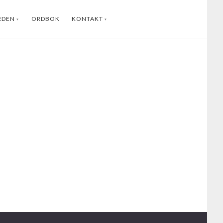
RDEN
ORDBOK
KONTAKT
ENGLISH
INSTAGRAM
FACEBOOK
YOUTUBE
LINKEDIN