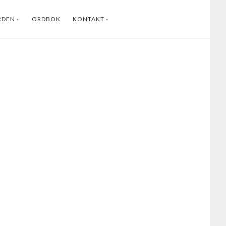
RDEN
ORDBOK
KONTAKT
ENGLISH
INSTAGRAM
FACEBOOK
YOUTUBE
LINKEDIN