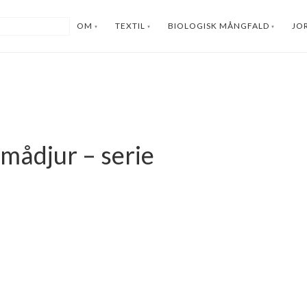
OM
TEXTIL
BIOLOGISK MÅNGFALD
JO
mådjur – serie