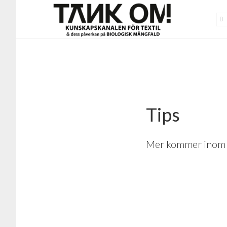
Hoppa
Hoppa
till
till
huvudinnehåll
sidfot
Tips
Mer kommer inom 