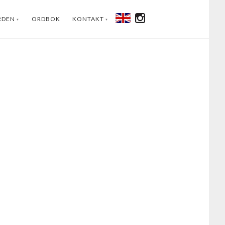
RDEN
ORDBOK
KONTAKT
ENGLISH
INSTAGRAM
FACEBOOK
YOUTUBE
LINKEDIN