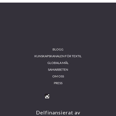
BLOGG
KUNSKAPSKANALEN FÖR TEXTIL
GLOBALA MÅL
SAMARBETEN
OM OSS
PRESS
INS
FA
YO
LIN
TA
CE
UT
KE
GR
BO
UB
DIN
AM
OK
E
Delfinansierat av