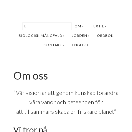
Hoppa
Hoppa
till
till
huvudinnehåll
sidfot
OM
TEXTIL
BIOLOGISK MÅNGFALD
JORDEN
ORDBOK
KONTAKT
ENGLISH
Om oss
”Vår vision är att genom kunskap förändra
våra vanor och beteenden för
att tillsammans skapa en friskare planet”
Vi tror på