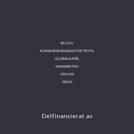
Footer
BLOGG
KUNSKAPSKANALEN FÖR TEXTIL
GLOBALA MÅL
SAMARBETEN
OM OSS
PRESS
INS
FA
YO
LIN
TA
CE
UT
KE
GR
BO
UB
DIN
AM
OK
E
Delfinansierat av