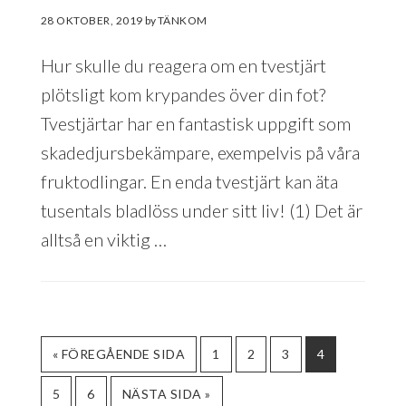
28 OKTOBER, 2019
by
Hur skulle du reagera om en tvestjärt
plötsligt kom krypandes över din fot?
Tvestjärtar har en fantastisk uppgift som
skadedjursbekämpare, exempelvis på våra
fruktodlingar. En enda tvestjärt kan äta
tusentals bladlöss under sitt liv! (1) Det är
alltså en viktig …
GO
SIDA
SIDA
SIDA
SIDA
«
FÖREGÅENDE SIDA
1
2
3
4
TO
SIDA
SIDA
GO
5
6
NÄSTA SIDA »