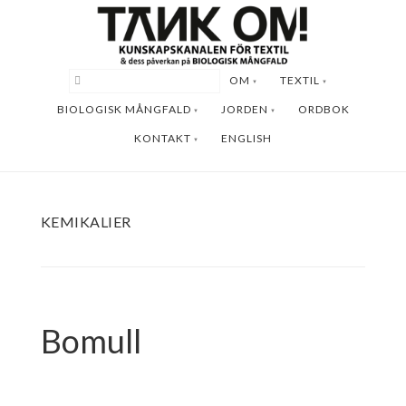
Hoppa
Hoppa
till
till
huvudinnehåll
sidfot
OM
TEXTIL
BIOLOGISK MÅNGFALD
JORDEN
ORDBOK
KONTAKT
ENGLISH
KEMIKALIER
Bomull