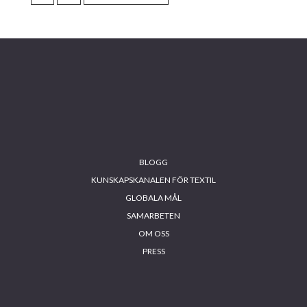
TO
Footer
BLOGG
KUNSKAPSKANALEN FÖR TEXTIL
GLOBALA MÅL
SAMARBETEN
OM OSS
PRESS
INS
FA
YO
LIN
TA
CE
UT
KE