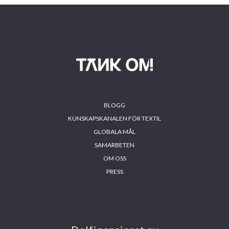
Footer
BLOGG
KUNSKAPSKANALEN FÖR TEXTIL
GLOBALA MÅL
SAMARBETEN
OM OSS
PRESS
INS
FA
YO
LIN
TA
CE
UT
KE
GR
BO
UB
DIN
AM
OK
E