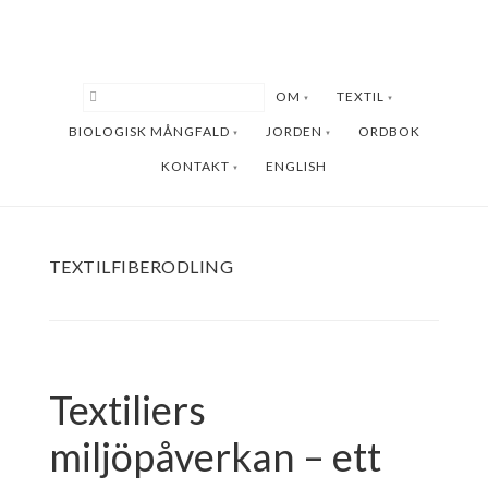
Hoppa
Hoppa
till
till
huvudinnehåll
sidfot
OM
TEXTIL
BIOLOGISK MÅNGFALD
JORDEN
ORDBOK
KONTAKT
ENGLISH
TEXTILFIBERODLING
Textiliers
miljöpåverkan – ett