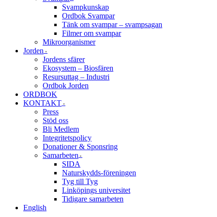
Svampkunskap
Ordbok Svampar
Tänk om svampar – svampsagan
Filmer om svampar
Mikroorganismer
Jorden
Jordens sfärer
Ekosystem – Biosfären
Resursuttag – Industri
Ordbok Jorden
ORDBOK
KONTAKT
Press
Stöd oss
Bli Medlem
Integritetspolicy
Donationer & Sponsring
Samarbeten
SIDA
Naturskydds-föreningen
Tyg till Tyg
Linköpings universitet
Tidigare samarbeten
English