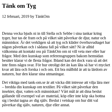
Tänk om Tyg
12 februari, 2019
by
Denna vecka bjuds ni in till Stella och Sebbe i sina tankar kring
tyger, hur tas de fram och på vilket sätt påverkar de djur, natur och
människor. Är det verkligen så att tyg och kläder överhuvudtaget har
någon påverkan och i sådana fall på vilket sätt? Ni är alltid
välkomna att kontakt oss på TänkOm om ni vill veta mer eller har
frågor. Med den kunskap som referensgruppen bakom hemsidan
besitter klarar vi de flesta frågor. Ibland kan det dock vara så att det
inte finns några svar. För hur otroligt det än kan låta så har vi mycket
kvar att lära och forska i och om. Ett bra målbild är att ta lärdom av
naturen, hur den klarar sina utmaningar.
Det viktiga med tank-om.se är att väcka ditt intresse att vilja lära mer
– bredda din kunskap om textilier. På vilket sätt påverkar den
insekter, djur, vatten och människan? Vårt mål är att dina beslut
gällande till exempel val av material, köp eller inte köp ska bottna
sig i beslut tagna av dig själv. Beslut i vetskap om hur ditt val
påverkar dig själv, naturen, djur eller annat.