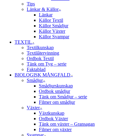
Tips
Länkar & Källor
Länkar
Källor Textil
Källor Smådjur
Källor Växter
Källor Svampar
TEXTIL
Textilkunskap
Textilåtervinning
Ordbok Textil
Tänk om Tyg – serie
Faktablad
BIOLOGISK MÅNGFALD
Smådjur
Smådjurskunskap
Ordbok smådjur
Tänk om Smådjur – serie
Filmer om smådjur
Växter
Växtkunskap
Ordbok Växter
Tänk om växter – Gransagan
Filmer om växter
Svampar