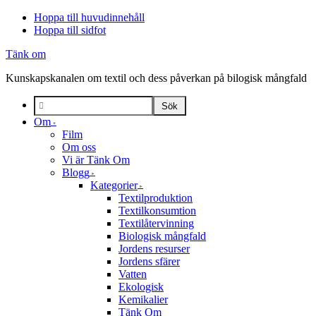
Hoppa till huvudinnehåll
Hoppa till sidfot
Tänk om
Kunskapskanalen om textil och dess påverkan på bilogisk mångfald
Om
Film
Om oss
Vi är Tänk Om
Blogg
Kategorier
Textilproduktion
Textilkonsumtion
Textilåtervinning
Biologisk mångfald
Jordens resurser
Jordens sfärer
Vatten
Ekologisk
Kemikalier
Tänk Om