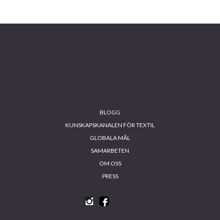
Footer
BLOGG
KUNSKAPSKANALEN FÖR TEXTIL
GLOBALA MÅL
SAMARBETEN
OM OSS
PRESS
INS
FA
YO
LIN
TA
CE
UT
KE
GR
BO
UB
DIN