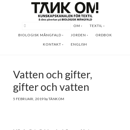
Hoppa
Hoppa
till
till
huvudinnehåll
sidfot
OM
TEXTIL
BIOLOGISK MÅNGFALD
JORDEN
ORDBOK
KONTAKT
ENGLISH
Vatten och gifter,
gifter och vatten
5 FEBRUARI, 2019
by