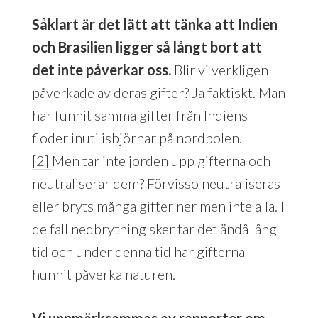
S
å
klart ä
r det l
ätt att tänka att Indien
och Brasilien ligger så l
å
ngt bort
att
det inte p
å
verkar oss.
Blir vi verkligen
påverkade av deras gifter? Ja faktiskt. Man
har funnit samma gifter från Indiens
floder inuti isbjörnar på nordpolen.
[2]
Men tar inte jorden upp gifterna och
neutraliserar dem? Förvisso neutraliseras
eller bryts många gifter ner men inte alla. I
de fall nedbrytning sker tar det ändå lång
tid och under denna tid har gifterna
hunnit påverka naturen.
Vi uppmärksammas av rapporter om