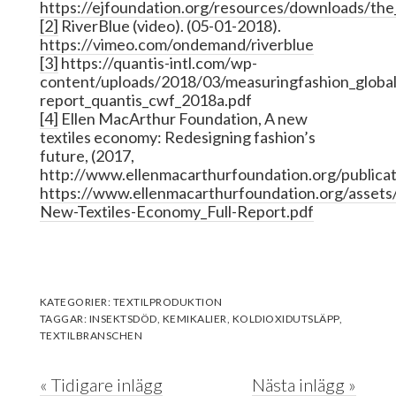
https://ejfoundation.org/resources/downloads/the
[2]
RiverBlue (video). (05-01-2018).
https://vimeo.com/ondemand/riverblue
[3]
https://quantis-intl.com/wp-
content/uploads/2018/03/measuringfashion_global
report_quantis_cwf_2018a.pdf
[4]
Ellen MacArthur Foundation, A new
textiles economy: Redesigning fashion’s
future, (2017,
http://www.ellenmacarthurfoundation.org/publicat
https://www.ellenmacarthurfoundation.org/assets
New-Textiles-Economy_Full-Report.pdf
KATEGORIER:
TEXTILPRODUKTION
TAGGAR:
INSEKTSDÖD
,
KEMIKALIER
,
KOLDIOXIDUTSLÄPP
,
TEXTILBRANSCHEN
« Tidigare inlägg
Nästa inlägg »