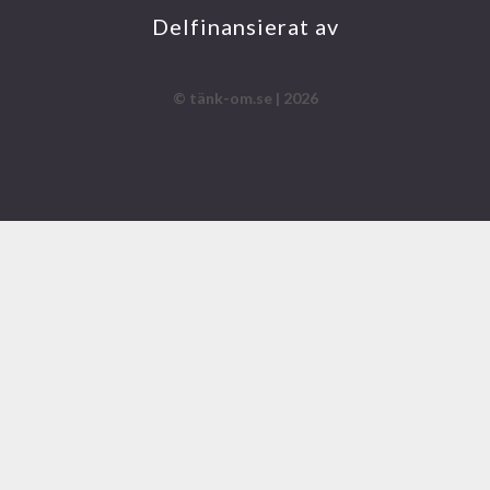
AM
OK
E
Delfinansierat av
© tänk-om.se | 2026