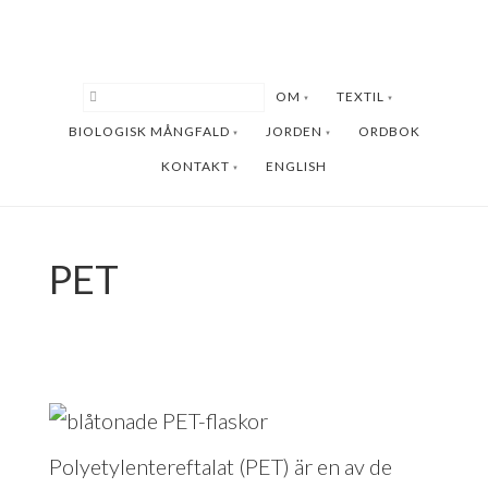
Hoppa
Hoppa
till
till
huvudinnehåll
sidfot
OM
TEXTIL
BIOLOGISK MÅNGFALD
JORDEN
ORDBOK
KONTAKT
ENGLISH
PET
Polyetylentereftalat (PET) är en av de