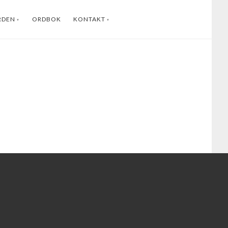
RDEN
ORDBOK
KONTAKT
ENGLISH
INSTAGRAM
FACEBOOK
YOUTUBE
LINKEDIN