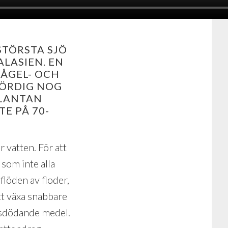
STÖRSTA SJÖ
ALASIEN. EN
FÅGEL- OCH
BÖRDIG NOG
PLANTAN
E PÅ 70-
 vatten. För att
 som inte alla
flöden av floder,
tt växa snabbare
ktsdödande medel.