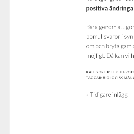
positiva ändringar
Bara genom att gör
bomullsvaror i synn
om och bryta gamla 
möjligt. Då kan vi 
KATEGORIER:
TEXTILPRO
TAGGAR:
BIOLOGISK MÅN
« Tidigare inlägg