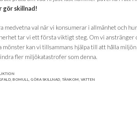
 gör skillnad!
a medvetna val när vi konsumerar i allmänhet och hur
erhet tar vi ett första viktigt steg. Om vi anstränger 
mönster kan vi tillsammans hjälpa till att hålla miljö
hindra fler miljökatastrofer som denna.
DUKTION
GFALD
,
BOMULL
,
GÖRA SKILLNAD
,
TÄNKOM
,
VATTEN