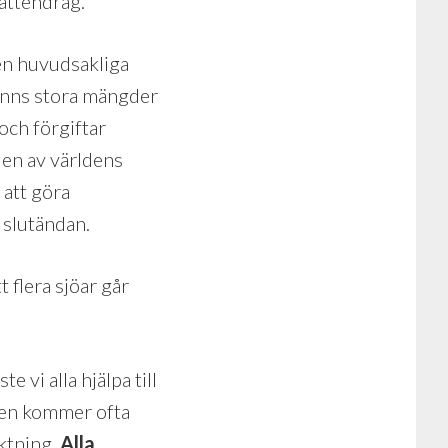
vattendrag.
Den huvudsakliga
finns stora mängder
och förgiftar
 en av världens
 att göra
i slutändan.
 flera sjöar går
 vi alla hjälpa till
r en kommer ofta
iktning.
Alla