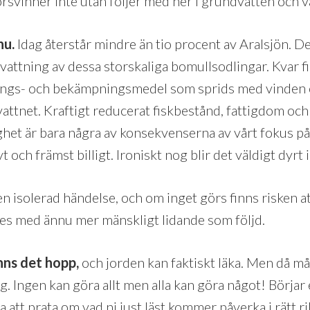
örsvinner inte utan följer med ner i grundvatten och 
nu.
Idag återstår mindre än tio procent av Aralsjön. 
vattning av dessa storskaliga bomullsodlingar. Kvar 
nings- och bekämpningsmedel som sprids med vinden 
ttnet. Kraftigt reducerat fiskbestånd, fattigdom och
het är bara några av konsekvenserna av vårt fokus på
vt och främst billigt. Ironiskt nog blir det väldigt dyrt 
en isolerad händelse, och om inget görs finns risken att
es med ännu mer mänskligt lidande som följd.
nns det hopp,
och jorden kan faktiskt läka. Men då måste
g. Ingen kan göra allt men alla kan göra något! Börja
ra att prata om vad ni just läst kommer påverka i rätt r