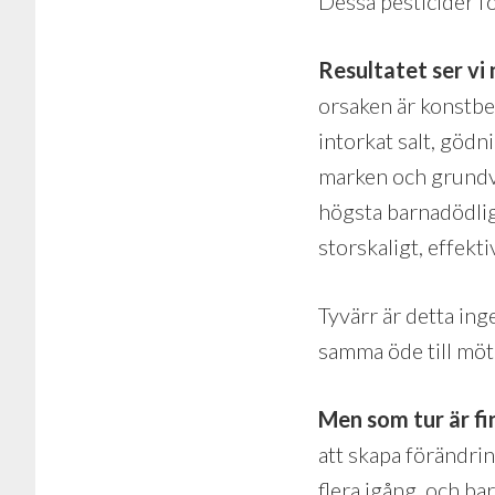
Dessa pesticider f
Resultatet ser vi 
orsaken är konstbe
intorkat salt, göd
marken och grundva
högsta barnadödlig
storskaligt, effekti
Tyvärr är detta ing
samma öde till möt
Men som tur är fi
att skapa förändrin
flera igång, och ba