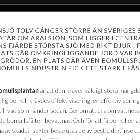
INSJÖ TOLV GÅNGER STÖRRE ÄN SVERIGES 
ATAR OM ARALSJÖN, SOM LIGGER I CENTR
 FJÄRDE STÖRSTA SJÖ MED RIKT DJUR-, 
 PLATS DÄR OMKRINGLIGGANDE JORD VAR 
 GRÖDOR. EN PLATS DÄR ÄVEN BOMULLS
BOMULLSINDUSTRIN FICK ETT STARKT FÄST
omullsplantan
är att den kräver väldigt stora mängder
llig bomull krävdes effektivisering, en effektivisering
till vad som händer sedan. Genom att dra om vattnets 
de bomullsfälten bevattnas. Och för att få bomullen a
pna av skadeinsekter besprutas de av pesticider, inse