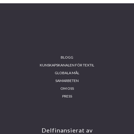
BLOGG
KUNSKAPSKANALEN FÖR TEXTIL
GLOBALA MÅL
SAMARBETEN
OM OSS
PRESS
INS
FA
YO
LIN
TA
CE
UT
KE
GR
BO
UB
DIN
AM
OK
E
Delfinansierat av