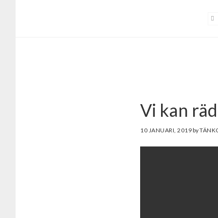
Hoppa
Hoppa
till
till
huvudinnehåll
sidfot
Vi kan räd
10 JANUARI, 2019
by