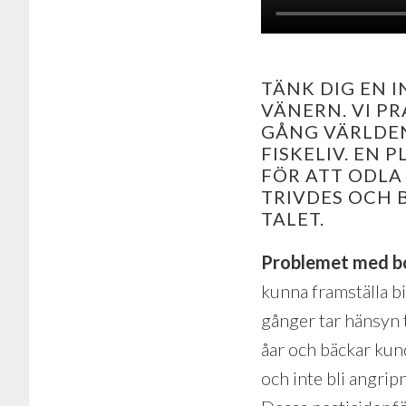
TÄNK DIG EN 
VÄNERN. VI PR
GÅNG VÄRLDENS
FISKELIV. EN
FÖR ATT ODLA
TRIVDES OCH 
TALET.
Problemet med b
kunna framställa bi
gånger tar hänsyn 
åar och bäckar kun
och inte bli angri