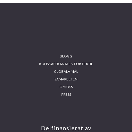
BLOGG
KUNSKAPSKANALEN FÖR TEXTIL
GLOBALA MÅL
SAMARBETEN
OM OSS
PRESS
INS
FA
YO
LIN
TA
CE
UT
KE
GR
BO
UB
DIN
AM
OK
E
Delfinansierat av