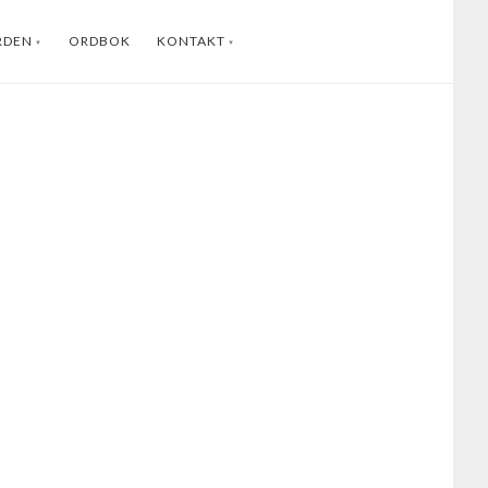
RDEN
ORDBOK
KONTAKT
ENGLISH
INSTAGRAM
FACEBOOK
YOUTUBE
LINKEDIN