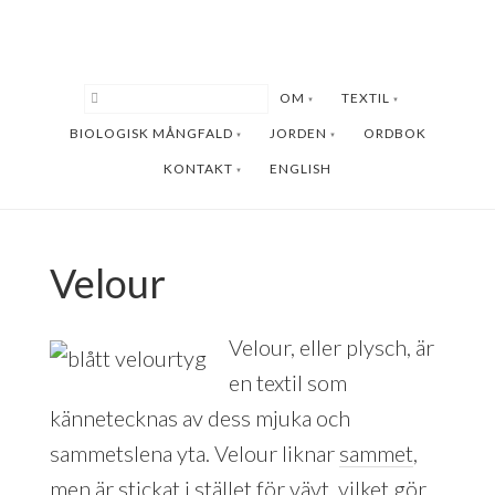
Hoppa
Hoppa
till
till
huvudinnehåll
sidfot
OM
TEXTIL
BIOLOGISK MÅNGFALD
JORDEN
ORDBOK
KONTAKT
ENGLISH
Velour
Velour, eller plysch, är
en textil som
kännetecknas av dess mjuka och
sammetslena yta. Velour liknar
sammet
,
men är stickat i stället för vävt, vilket gör