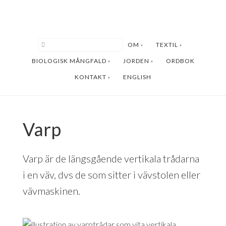
Hoppa
Hoppa
till
till
huvudinnehåll
sidfot
OM
TEXTIL
BIOLOGISK MÅNGFALD
JORDEN
ORDBOK
KONTAKT
ENGLISH
Varp
Varp är de längsgående vertikala trådarna
i en väv, dvs de som sitter i vävstolen eller
vävmaskinen.