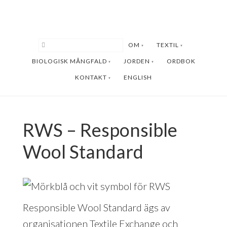
Hoppa
Hoppa
till
till
huvudinnehåll
sidfot
OM
TEXTIL
BIOLOGISK MÅNGFALD
JORDEN
ORDBOK
KONTAKT
ENGLISH
RWS – Responsible
Wool Standard
Responsible Wool Standard ägs av
organisationen Textile Exchange och