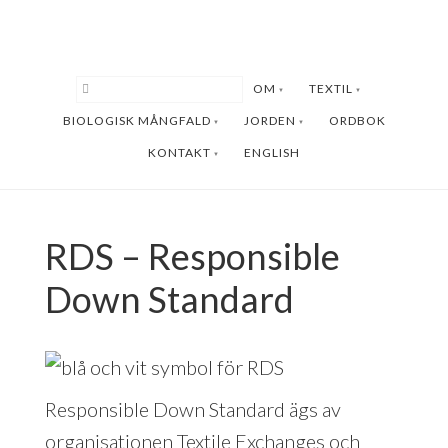
Hoppa
Hoppa
till
till
huvudinnehåll
sidfot
OM
TEXTIL
BIOLOGISK MÅNGFALD
JORDEN
ORDBOK
KONTAKT
ENGLISH
RDS – Responsible
Down Standard
Responsible Down Standard ägs av
organisationen Textile Exchanges och