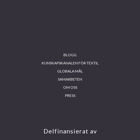
Footer
BLOGG
KUNSKAPSKANALEN FÖR TEXTIL
GLOBALA MÅL
SAMARBETEN
OM OSS
PRESS
INS
FA
YO
LIN
TA
CE
UT
KE
GR
BO
UB
DIN
AM
OK
E
Delfinansierat av