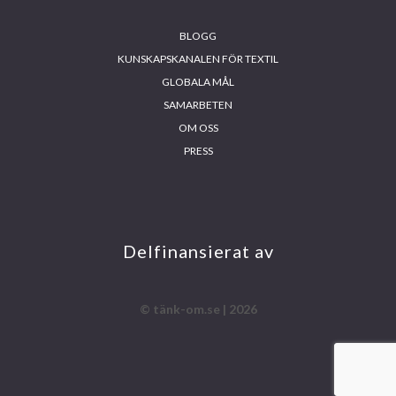
BLOGG
KUNSKAPSKANALEN FÖR TEXTIL
GLOBALA MÅL
SAMARBETEN
OM OSS
PRESS
INS
FA
YO
LIN
TA
CE
UT
KE
GR
BO
UB
DIN
AM
OK
E
Delfinansierat av
© tänk-om.se | 2026