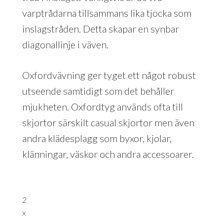
varptrådarna tillsammans lika tjocka som
inslagstråden. Detta skapar en synbar
diagonallinje i väven.
Oxfordvävning ger tyget ett något robust
utseende samtidigt som det behåller
mjukheten. Oxfordtyg används ofta till
skjortor särskilt casual skjortor men även
andra klädesplagg som byxor, kjolar,
klänningar, väskor och andra accessoarer.
2
x