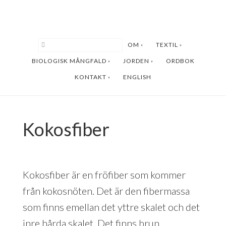
Hoppa
Hoppa
till
till
huvudinnehåll
sidfot
OM
TEXTIL
BIOLOGISK MÅNGFALD
JORDEN
ORDBOK
KONTAKT
ENGLISH
Kokosfiber
Kokosfiber är en fröfiber som kommer
från kokosnöten. Det är den fibermassa
som finns emellan det yttre skalet och det
inre hårda skalet. Det finns brun