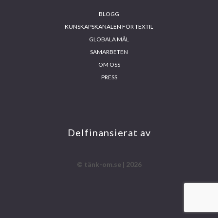
BLOGG
KUNSKAPSKANALEN FÖR TEXTIL
GLOBALA MÅL
SAMARBETEN
OM OSS
PRESS
INS
FA
YO
LIN
TA
CE
UT
KE
GR
BO
UB
DIN
AM
OK
E
Delfinansierat av
© tänk-om.se | 2026