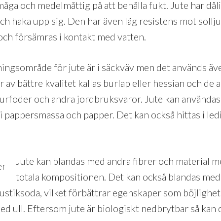
a och medelmåttig på att behålla fukt. Jute har dålig 
ch haka upp sig. Den har även låg resistens mot sollju
och försämras i kontakt med vatten.
ningsområde för jute är i säckväv men det används äve
 av bättre kvalitet kallas burlap eller hessian och de a
jurfoder och andra jordbruksvaror. Jute kan användas i
 i pappersmassa och papper. Det kan också hittas i le
Jute kan blandas med andra fibrer och material 
totala kompositionen. Det kan också blandas med
stiksoda, vilket förbättrar egenskaper som böjlighet 
ed ull. Eftersom jute är biologiskt nedbrytbar så kan