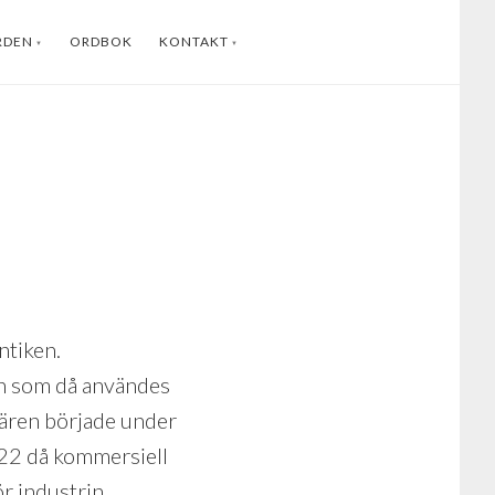
RDEN
ORDBOK
KONTAKT
ENGLISH
INSTAGRAM
FACEBOOK
YOUTUBE
LINKEDIN
ntiken.
ern som då användes
sfären började under
1822 då kommersiell
r industrin.