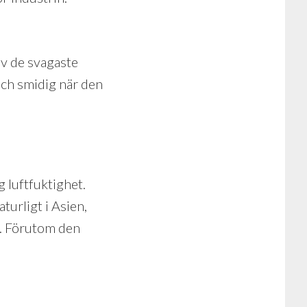
 av de svagaste
 och smidig när den
g luftfuktighet.
turligt i Asien,
er. Förutom den