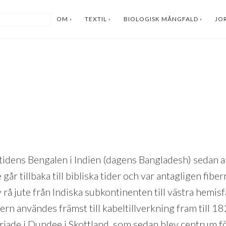
OM
TEXTIL
BIOLOGISK MÅNGFALD
JO
åtidens Bengalen i Indien (dagens Bangladesh) sedan a
går tillbaka till bibliska tider och var antagligen fib
v rå jute från Indiska subkontinenten till västra hemi
ern användes främst till kabeltillverkning fram till 
rjade i Dundee i Skottland, som sedan blev centrum fö