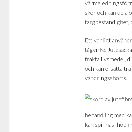
värmeledningsförmåg
skör och kan dela o
färgbeständighet, 
Ett vanligt använd
tågvirke. Jutesäckar
frakta livsmedel, d
och kan ersätta trä
vandringsshorts.
behandling med kau
kan spinnas ihop m