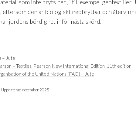
aterial, som inte bryts ned, i till exempel geotextilier
r, eftersom den är biologiskt nedbrytbar och återvinni
rikar jordens bördighet inför nästa skörd.
a – Jute
arson – Textiles, Pearson New International Edition, 11th edition
ganisation of the United Nations (FAO) – Jute
 Uppdaterad december 2025