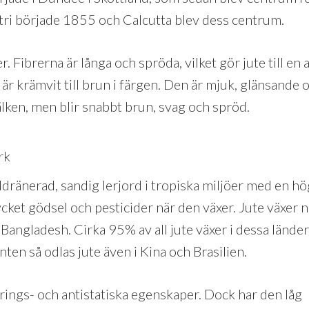
tri började 1855 och Calcutta blev dess centrum.
er. Fibrerna är långa och spröda, vilket gör jute till en
 är krämvit till brun i färgen. Den är mjuk, glänsande
älken, men blir snabbt brun, svag och spröd.
äldränerad, sandig lerjord i tropiska miljöer med en hö
ket gödsel och pesticider när den växer. Jute växer na
 Bangladesh. Cirka 95% av all jute växer i dessa länd
ten så odlas jute även i Kina och Brasilien.
erings- och antistatiska egenskaper. Dock har den låg