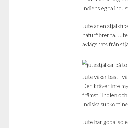
Indiens egna indus
Jute är en stjälkfib
naturfibrerna. Jute
avlägsnats från stj
Jute växer bäst i v
Den kräver inte myc
främst i Indien och
Indiska subkontinen
Jute har goda isol