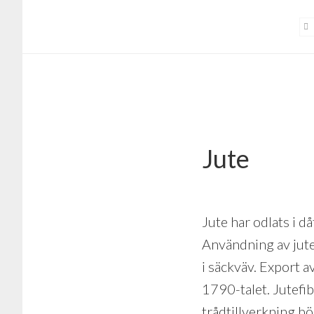
Hoppa
Hoppa
till
till
huvudinnehåll
sidfot
Jute
Jute har odlats i d
Användning av jute 
i säckväv. Export a
1790-talet. Jutefib
trådtillverkning bö