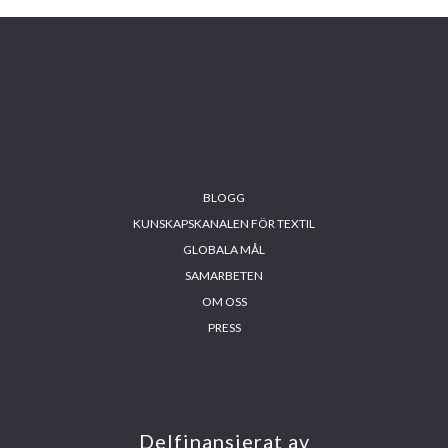
BLOGG
KUNSKAPSKANALEN FÖR TEXTIL
GLOBALA MÅL
SAMARBETEN
OM OSS
PRESS
INS
FA
YO
LIN
TA
CE
UT
KE
GR
BO
UB
DIN
AM
OK
E
Delfinansierat av