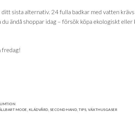
a ditt sista alternativ. 24 fulla badkar med vatten kräv
m du ändå shoppar idag – försök köpa ekologiskt eller
n fredag!
SUMTION
ÅLLBART MODE
,
KLÄDVÅRD
,
SECOND HAND
,
TIPS
,
VÄXTHUSGASER