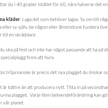
ättar du i 40 grader istället för 60, nära halverar det
na kläder
: Laga det som behöver lagas. Sy om till någ
 eller sy själv, be någon eller åtminstone fundera över
 till en skräddare.
du ska på fest och inte har något passande att ha på d
pecialplagg finns att hyra.
is tröja kanske är precis det nya plagget du önskar oc
llt är bättre än att producera nytt. Titta in på secondh
vunna plagget. Varje liten beteendeförändring kan gör
r vår planet.