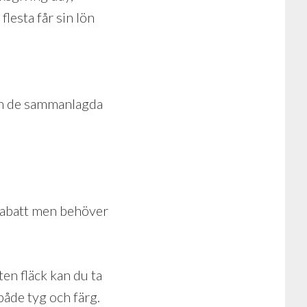
lesta får sin lön
 än de sammanlagda
 rabatt men behöver
ten fläck kan du ta
 både tyg och färg.