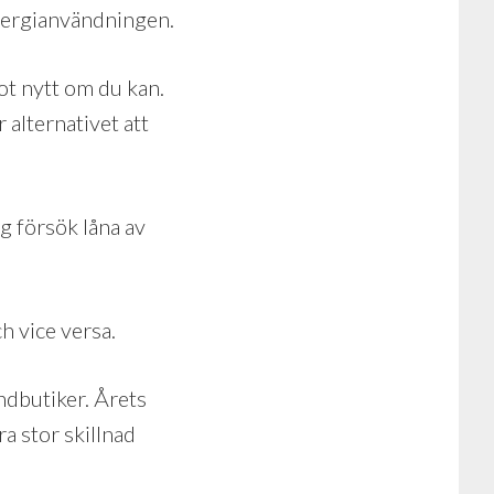
 energianvändningen.
ot nytt om du kan.
 alternativet att
ig försök låna av
h vice versa.
andbutiker.
Årets
a stor skillnad