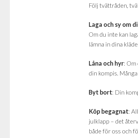
Följ tvättråden, tv
Laga och sy om di
Om du inte kan laga
lämna in dina kläder
Låna och hyr
: Om 
din kompis. Många s
Byt bort
: Din komp
Köp begagnat
: A
julklapp – d
et åter
både för oss och fö