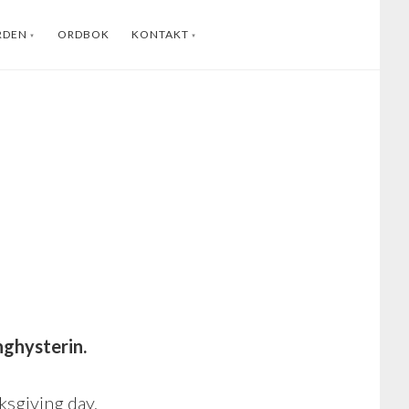
RDEN
ORDBOK
KONTAKT
ENGLISH
INSTAGRAM
FACEBOOK
YOUTUBE
LINKEDIN
nghysterin.
nksgiving day,