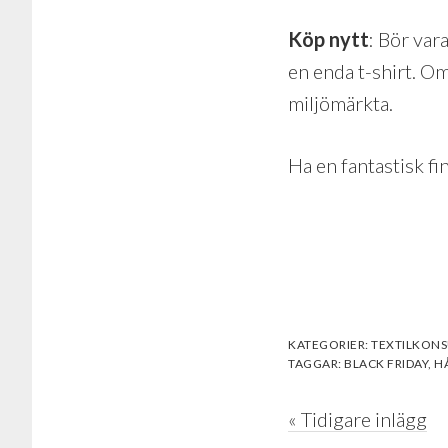
Köp nytt
: Bör var
en enda t-shirt. O
miljömärkta.
Ha en fantastisk fi
KATEGORIER:
TEXTILKON
TAGGAR:
BLACK FRIDAY
,
H
« Tidigare inlägg