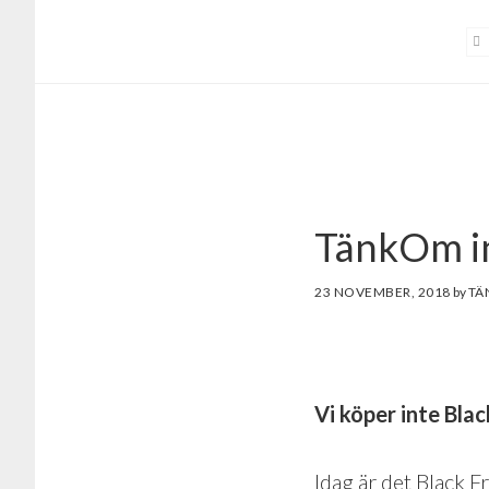
Hoppa
Hoppa
till
till
huvudinnehåll
sidfot
TänkOm in
23 NOVEMBER, 2018
by
Vi
köper inte Black
Idag är det Black F