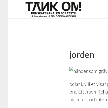
Hoppa
Hoppa
till
till
huvudinnehåll
sidfot
jorden
odlar i, vilket vis
bra. Eftersom
Tell
planeten, och liten 