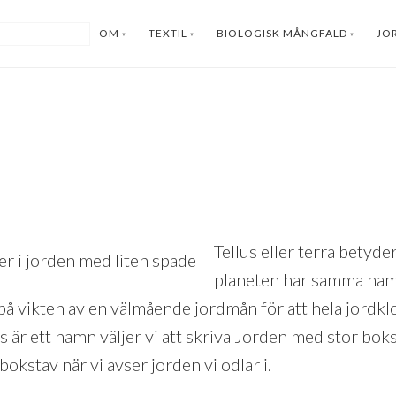
OM
TEXTIL
BIOLOGISK MÅNGFALD
JO
Tellus eller terra betyder
planeten har samma nam
ar på vikten av en välmående jordmån för att hela jordkl
us
är ett namn väljer vi att skriva
Jorden
med stor bokst
bokstav när vi avser jorden vi odlar i.