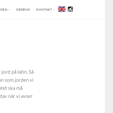
RDEN
ORDBOK
KONTAKT
ENGLISH
INSTAGRAM
FACEBOOK
YOUTUBE
LINKEDIN
 jord på latin. Så
n som jorden vi
otet ska må
av när vi avser