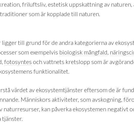
reation, friluftsliv, estetisk uppskattning av naturen,
 traditioner som är kopplade till naturen.
 ligger till grund för de andra kategorierna av ekosy
ocesser som exempelvis
biologisk mångfald
,
näringsci
d,
fotosyntes
och vattnets kretslopp som är avgörande
ekosystemens funktionalitet.
förstå värdet av ekosystemtjänster eftersom de är fun
nnande. Människors aktiviteter, som avskogning, för
v naturresurser, kan påverka ekosystemen negativt 
 tjänster.