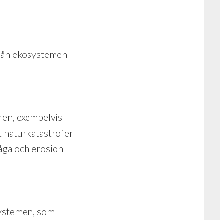
från ekosystemen
uren, exempelvis
t naturkatastrofer
ga och erosion
systemen, som