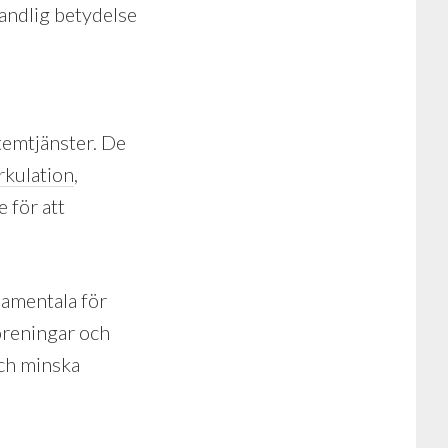
 andlig betydelse
stemtjänster. De
rkulation
,
 för att
damentala för
oreningar och
och minska