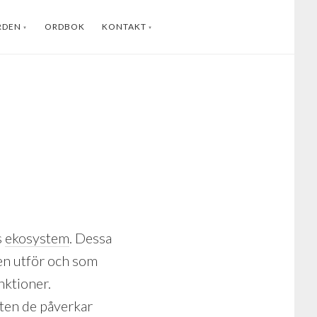
RDEN
ORDBOK
KONTAKT
ENGLISH
INSTAGRAM
FACEBOOK
YOUTUBE
LINKEDIN
s
ekosystem
. Dessa
en utför och som
nktioner.
tten de påverkar