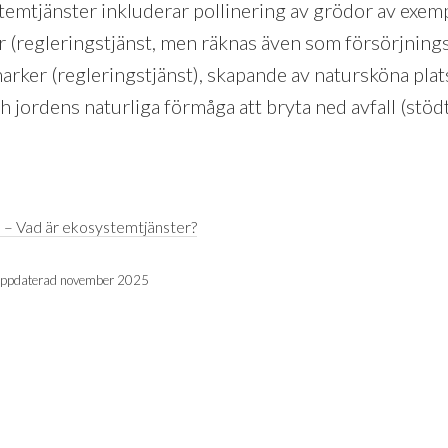
emtjänster inkluderar pollinering av grödor av exem
r (regleringstjänst, men räknas även som försörjnings
rker (regleringstjänst), skapande av natursköna plat
ch jordens naturliga förmåga att bryta ned avfall (stödt
 – Vad är ekosystemtjänster?
ppdaterad november 2025