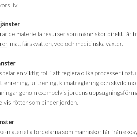
ors liv:
tjänster
rar de materiella resurser som människor direkt får 
brer
, mat, färskvatten, ved och medicinska växter.
änster
elar en viktig roll i att reglera olika processer i nat
attenrening, luftrening, klimatreglering och skydd mo
ningar genom exempelvis jordens uppsugningsförmå
vis rötter som binder jorden.
änster
cke-materiella fördelarna som människor får från eko