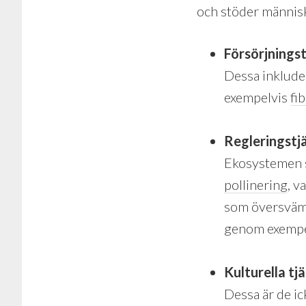
och stöder människ
Försörjnings
Dessa inklude
exempelvis
fi
Regleringstj
Ekosystemen sp
pollinering
, v
som översväm
genom exempel
Kulturella tj
Dessa är de i