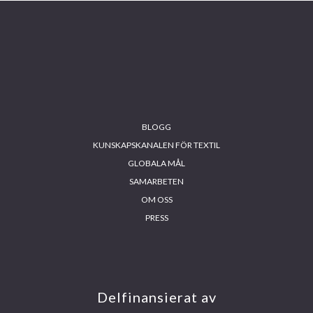
BLOGG
KUNSKAPSKANALEN FÖR TEXTIL
GLOBALA MÅL
SAMARBETEN
OM OSS
PRESS
INS
FA
YO
LIN
TA
CE
UT
KE
GR
BO
UB
DIN
AM
OK
E
Delfinansierat av