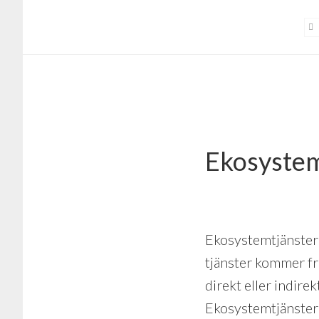
Hoppa
Hoppa
till
till
huvudinnehåll
sidfot
Ekosystem
Ekosystemtjänster 
tjänster kommer fr
direkt eller indir
Ekosystemtjänster k