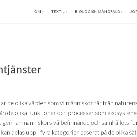
OM
TEXTIL
BIOLOGISK MÅNGFALD
JO
tjänster
är de olika värden som vi människor får från naturen
ån de olika funktioner och processer som ekosystem
ekt gynnar människors välbefinnande och samhällets fu
an delas upp i fyra kategorier baserat på de olika sä