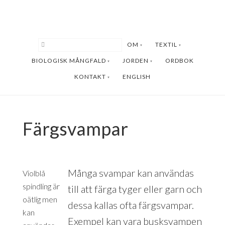
Hoppa
Hoppa
till
till
huvudinnehåll
sidfot
OM
TEXTIL
BIOLOGISK MÅNGFALD
JORDEN
ORDBOK
KONTAKT
ENGLISH
Färgsvampar
Många svampar kan användas
Violblå
spindling är
till att färga tyger eller garn och
oätlig men
dessa kallas ofta färgsvampar.
kan
Exempel kan vara busksvampen