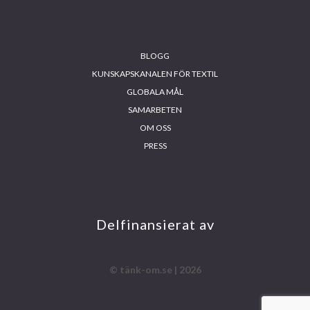
Footer
BLOGG
KUNSKAPSKANALEN FÖR TEXTIL
GLOBALA MÅL
SAMARBETEN
OM OSS
PRESS
INS
FA
YO
LIN
TA
CE
UT
KE
GR
BO
UB
DIN
AM
OK
E
Delfinansierat av
© tänk-om.se | 2026