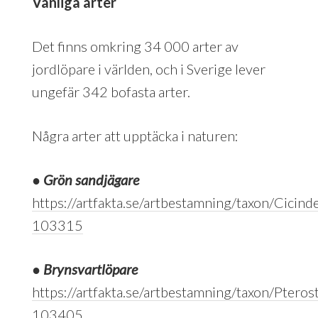
Vanliga arter
Det finns omkring 34 000 arter av
jordlöpare i världen, och i Sverige lever
ungefär 342 bofasta arter.
Några arter att upptäcka i naturen:
●
Grön sandjägare
https://artfakta.se/artbestamning/taxon/Cicin
103315
●
Brynsvartlöpare
https://artfakta.se/artbestamning/taxon/Ptero
103405