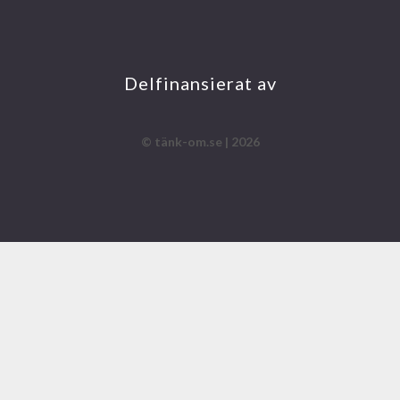
INS
FA
YO
LIN
TA
CE
UT
KE
GR
BO
UB
DIN
AM
OK
E
Delfinansierat av
© tänk-om.se | 2026