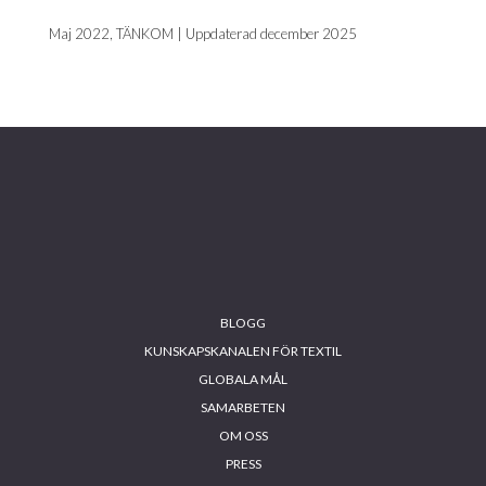
Maj 2022, TÄNKOM | Uppdaterad december 2025
Footer
BLOGG
KUNSKAPSKANALEN FÖR TEXTIL
GLOBALA MÅL
SAMARBETEN
OM OSS
PRESS