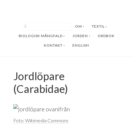
Hoppa
Hoppa
till
till
huvudinnehåll
sidfot
OM
TEXTIL
BIOLOGISK MÅNGFALD
JORDEN
ORDBOK
KONTAKT
ENGLISH
Jordlöpare
(Carabidae)
Foto: Wikimedia Commons