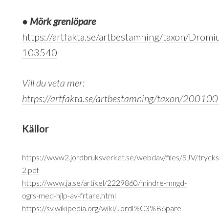
●
Mörk grenlöpare
https://artfakta.se/artbestamning/taxon/Dromi
103540
Vill du veta mer:
https://artfakta.se/artbestamning/taxon/20010
Källor
https://www2.jordbruksverket.se/webdav/files/SJV/tryck
2.pdf
https://www.ja.se/artikel/2229860/mindre-mngd-
ogrs-med-hjlp-av-frtare.html
https://sv.wikipedia.org/wiki/Jordl%C3%B6pare