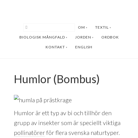
Hoppa
Hoppa
till
till
huvudinnehåll
sidfot
OM
TEXTIL
BIOLOGISK MÅNGFALD
JORDEN
ORDBOK
KONTAKT
ENGLISH
Humlor (Bombus)
Humlor är ett typ av bi och tillhör den
grupp av insekter som är speciellt viktiga
pollinatörer
för flera svenska naturtyper.