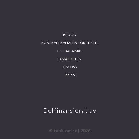
Footer
BLOGG
KUNSKAPSKANALEN FÖR TEXTIL
GLOBALA MÅL
SAMARBETEN
OM OSS
PRESS
INS
FA
YO
LIN
TA
CE
UT
KE
GR
BO
UB
DIN
AM
OK
E
Delfinansierat av
© tänk-om.se | 2026